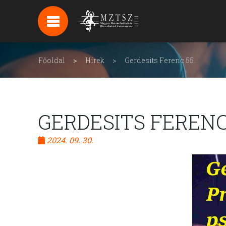
HÍREK
HÍRLEVÉL FELIRATKOZÁS
Főoldal
Hírek
Gerdesits Ferenc 55.
PODCAST
BACKSTAGE BEJELENTKEZÉS
GERDESITS FERENC
2024. 09. 30.