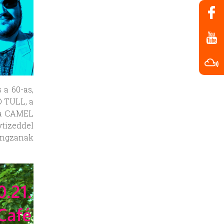
 a 60-as,
O TULL, a
 a CAMEL
vtizeddel
angzanak