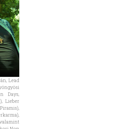
rán, Lead
yöngyösi
on Days,
, Lieber
Piramis),
rkarma),
 valamint
ykori Non