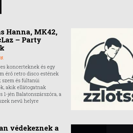
ás Hanna, MK42,
cLaz – Party
ek
8.
ges koncerteknek és egy
m érő retro disco estének
 szem és fültanúi
, akik ellátogatnak
s 1-jén Balatonszárszóra, a
szek nevű helyre
an védekeznek a