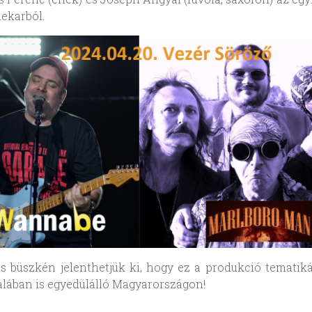
ekarból.
s büszkén jelenthetjük ki, hogy ez a produkció tematik
lában is egyedülálló Magyarországon!