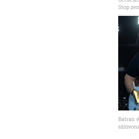
Stop zen
Bátran é
színvona