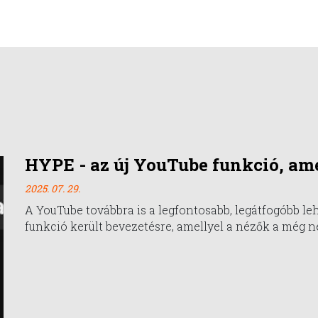
HYPE - az új YouTube funkció, ame
2025. 07. 29.
A YouTube továbbra is a legfontosabb, legátfogóbb le
funkció került bevezetésre, amellyel a nézők a még n