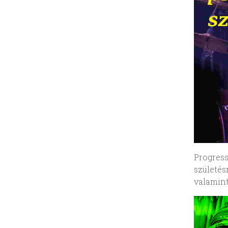
Progres
születé
valamint