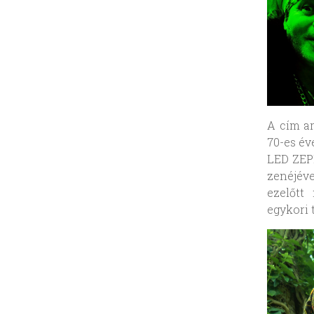
A cím ar
70-es év
LED ZEP
zenéjéve
ezelőtt
egykori 