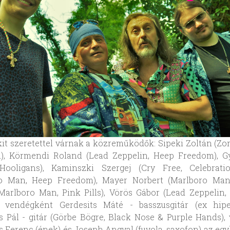
t szeretettel várnak a közreműködők: Sipeki Zoltán (Zo
n), Körmendi Roland (Lead Zeppelin, Heep Freedom), G
Hooligans), Kaminszki Szergej (Cry Free, Celebrati
o Man, Heep Freedom), Mayer Norbert (Marlboro Man)
Marlboro Man, Pink Pills), Vörös Gábor (Lead Zeppelin, 
v vendégként Gerdesits Máté - basszusgitár (ex hipe
s Pál - gitár (Görbe Bögre, Black Nose & Purple Hands),
s Ferenc (ének) és Joseph Angyal (fuvola, saxofon) az eg