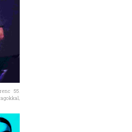
renc 55.
agokkal,