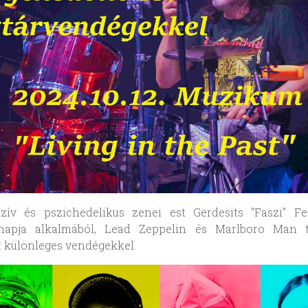
szív és pszichedelikus zenei est Gerdesits "Faszi" Fe
snapja alkalmából, Lead Zeppelin és Marlboro Man t
 különleges vendégekkel.