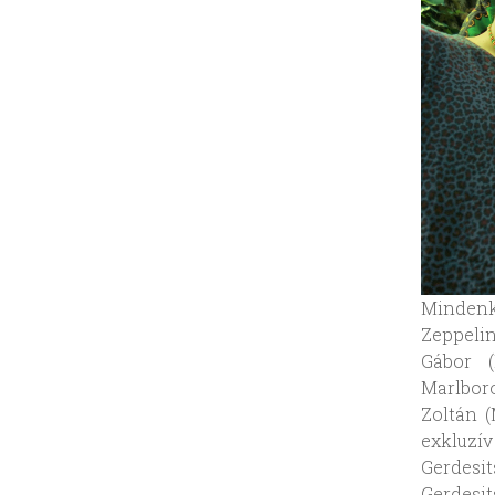
Mindenki
Zeppeli
Gábor (
Marlbor
Zoltán (
exkluzí
Gerdesit
Gerdesit