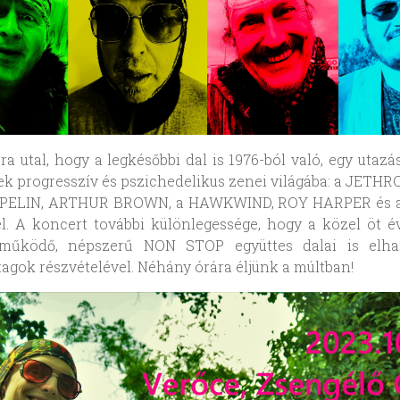
ra utal, hogy a legkésőbbi dal is 1976-ból való, egy utazás
ek progresszív és pszichedelikus zenei világába: a JETHR
PELIN, ARTHUR BROWN, a HAWKWIND, ROY HARPER és
l. A koncert további különlegessége, hogy a közel öt é
 működő, népszerű NON STOP együttes dalai is elh
tagok részvételével. Néhány órára éljünk a múltban!