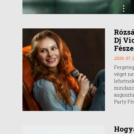
Rózs
Dj Vi
Fész
2026. 07. 2
Fergete
véget ne
lehetnek
mindazok
augusztu
Party Fé
Hogy