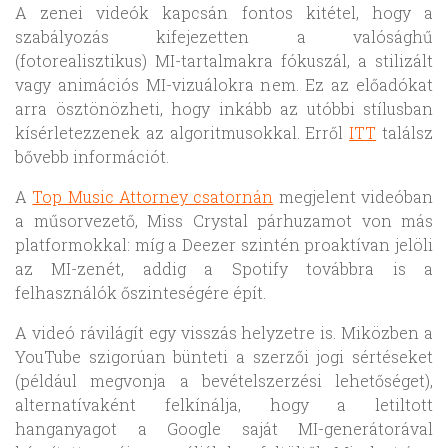
A zenei videók kapcsán fontos kitétel, hogy a
szabályozás kifejezetten a valósághű
(fotorealisztikus) MI-tartalmakra fókuszál, a stilizált
vagy animációs MI-vizuálokra nem. Ez az előadókat
arra ösztönözheti, hogy inkább az utóbbi stílusban
kísérletezzenek az algoritmusokkal. Erről
ITT
találsz
bővebb információt.
A
Top Music Attorney csatornán
megjelent videóban
a műsorvezető, Miss Crystal párhuzamot von más
platformokkal: míg a Deezer szintén proaktívan jelöli
az MI-zenét, addig a Spotify továbbra is a
felhasználók őszinteségére épít.
A videó rávilágít egy visszás helyzetre is. Miközben a
YouTube szigorúan bünteti a szerzői jogi sértéseket
(például megvonja a bevételszerzési lehetőséget),
alternatívaként felkínálja, hogy a letiltott
hanganyagot a Google saját MI-generátorával