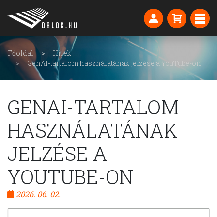
Főoldal
Hírek
GenAI-tartalom használatának jelzése a YouTube-on
GENAI-TARTALOM
HASZNÁLATÁNAK
JELZÉSE A
YOUTUBE-ON
2026. 06. 02.