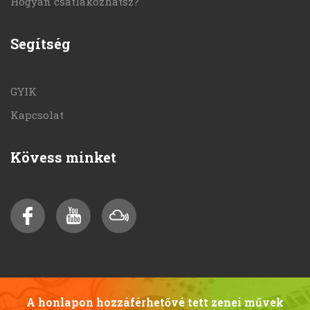
Hogyan csatlakozhatsz?
Segítség
GYIK
Kapcsolat
Kövess minket
A honlapon hozzáférhetővé tett zenei művek