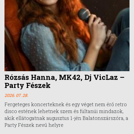
Rózsás Hanna, MK42, Dj VicLaz –
Party Fészek
2026. 07. 28.
Fergeteges koncerteknek és egy véget nem érő retro
disco estének lehetnek szem és fültanúi mindazok,
akik ellátogatnak augusztus 1-jén Balatonszárszóra, a
Party Fészek nevű helyre