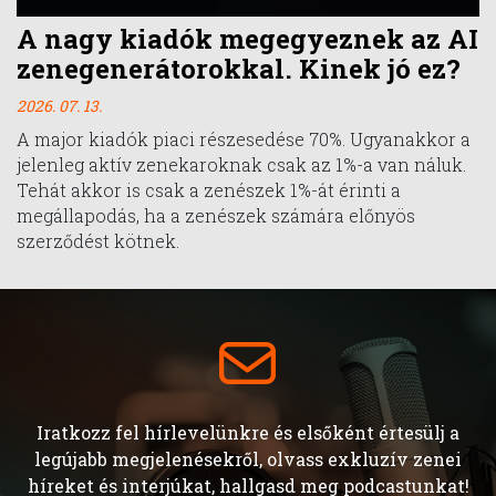
A nagy kiadók megegyeznek az AI
zenegenerátorokkal. Kinek jó ez?
2026. 07. 13.
A major kiadók piaci részesedése 70%. Ugyanakkor a
jelenleg aktív zenekaroknak csak az 1%-a van náluk.
Tehát akkor is csak a zenészek 1%-át érinti a
megállapodás, ha a zenészek számára előnyös
szerződést kötnek.
Iratkozz fel hírlevelünkre és elsőként értesülj a
legújabb megjelenésekről, olvass exkluzív zenei
híreket és interjúkat, hallgasd meg podcastunkat!