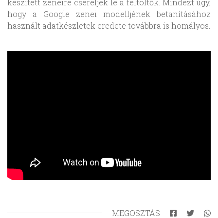
készített zenéire cseréljék le a feltöltők. Mindezt úgy,
hogy a Google zenei modelljének betanításához
használt adatkészletek eredete továbbra is homályos.
MEGOSZTÁS