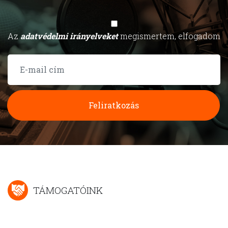
Az
adatvédelmi irányelveket
megismertem, elfogadom
Feliratkozás
TÁMOGATÓINK