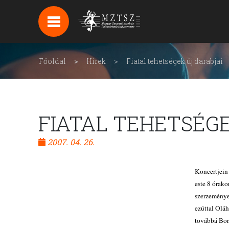
HÍREK
HÍRLEVÉL FELIRATKOZÁS
Főoldal
Hírek
Fiatal tehetségek új darabjai
PODCAST
BACKSTAGE BEJELENTKEZÉS
FIATAL TEHETSÉGE
2007. 04. 26.
Koncertjein 
este 8 órak
szerzeménye
ezúttal Olá
továbbá Bor