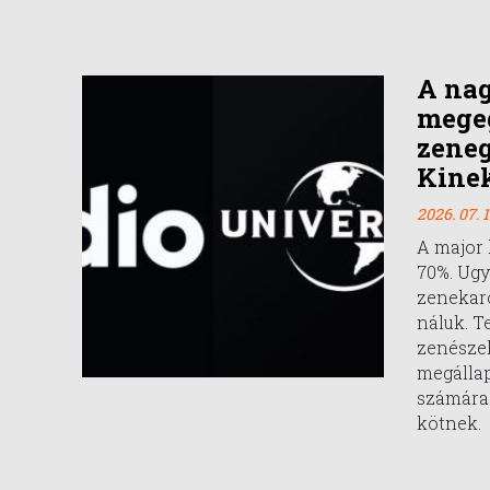
A na
mege
zeneg
Kinek
2026. 07. 1
A major 
70%. Ugy
zenekar
náluk. T
zenészek
megállap
számára
kötnek.