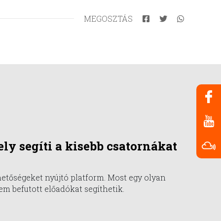
MEGOSZTÁS
ly segíti a kisebb csatornákat
hetőségeket nyújtó platform. Most egy olyan
em befutott előadókat segíthetik.