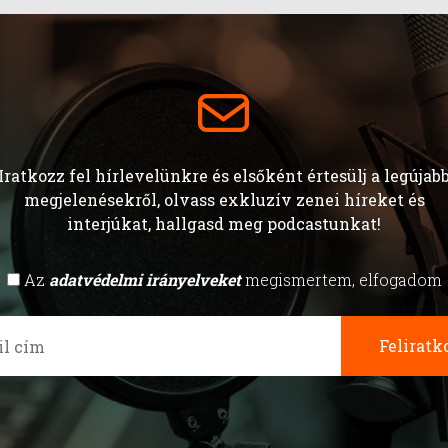
Iratkozz fel hírlevelünkre és elsőként értesülj a legújab
megjelenésekről, olvass exkluzív zenei híreket és
interjúkat, hallgasd meg podcastunkat!
Az
adatvédelmi irányelveket
megismertem, elfogadom
Feliratk