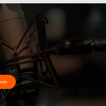
b
ozás