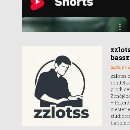
zzlot
bassz
2026. 07. 2
zzlotss 
rendelk
producer
Zenéjébe
– főként 
mesteri
stúdióte
hangmér