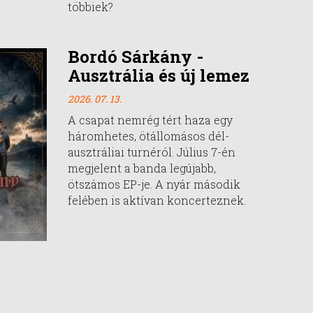
többiek?
Bordó Sárkány -
Ausztrália és új lemez
2026. 07. 13.
A csapat nemrég tért haza egy
háromhetes, ötállomásos dél-
ausztráliai turnéról. Július 7-én
megjelent a banda legújabb,
ötszámos EP-je. A nyár második
felében is aktívan koncerteznek.