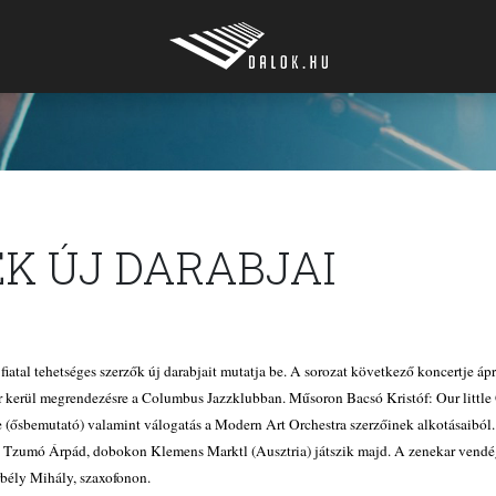
K ÚJ DARABJAI
fiatal tehetséges szerzők új darabjait mutatja be. A sorozat következő koncertje ápr
or kerül megrendezésre a Columbus Jazzklubban. Műsoron Bacsó Kristóf: Our little 
 (ősbemutató) valamint válogatás a Modern Art Orchestra szerzőinek alkotásaiból
h Tzumó Árpád, dobokon Klemens Marktl (Ausztria) játszik majd. A zenekar vendé
bély Mihály, szaxofonon.