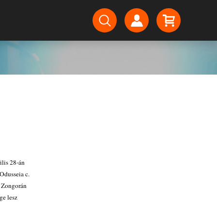
ilis 28-án
Odusseia c.
. Zongorán
ge lesz