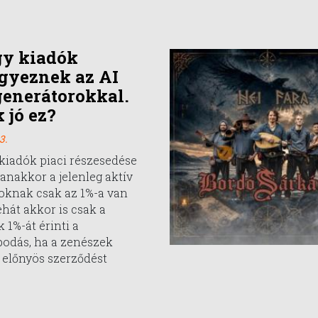
gy kiadók
gyeznek az AI
enerátorokkal.
 jó ez?
3.
kiadók piaci részesedése
anakkor a jelenleg aktív
oknak csak az 1%-a van
ehát akkor is csak a
 1%-át érinti a
odás, ha a zenészek
 előnyös szerződést