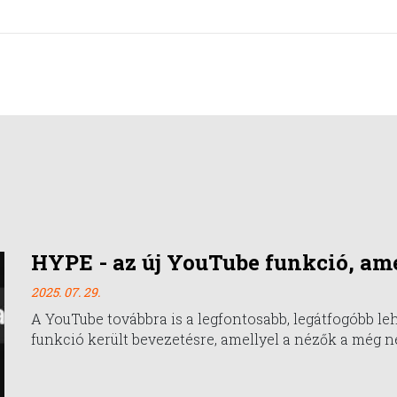
HYPE - az új YouTube funkció, ame
2025. 07. 29.
A YouTube továbbra is a legfontosabb, legátfogóbb le
funkció került bevezetésre, amellyel a nézők a még n