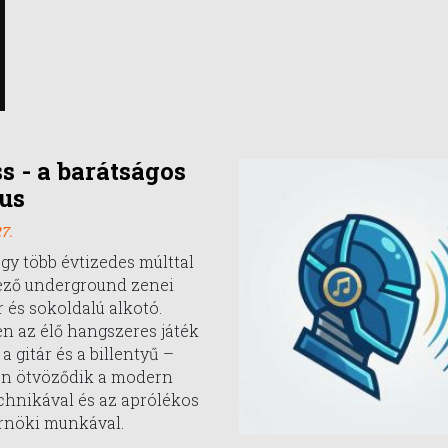
ss - a barátságos
us
7.
egy több évtizedes múlttal
ező underground zenei
 és sokoldalú alkotó.
n az élő hangszeres játék
a gitár és a billentyű –
en ötvöződik a modern
chnikával és az aprólékos
nöki munkával.