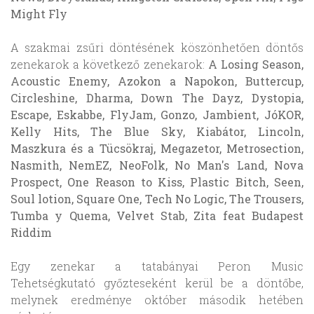
Might Fly
A szakmai zsűri döntésének köszönhetően döntős
zenekarok a következő zenekarok:
A Losing Season,
Acoustic Enemy, Azokon a Napokon, Buttercup,
Circleshine, Dharma, Down The Dayz, Dystopia,
Escape, Eskabbe, FlyJam, Gonzo, Jambient, JóKOR,
Kelly Hits, The Blue Sky, Kiabátor, Lincoln,
Maszkura és a Tücsökraj, Megazetor, Metrosection,
Nasmith, NemEZ, NeoFolk, No Man's Land, Nova
Prospect, One Reason to Kiss, Plastic Bitch, Seen,
Soul lotion, Square One, Tech No Logic, The Trousers,
Tumba y Quema, Velvet Stab, Zita feat Budapest
Riddim
Egy zenekar a tatabányai Peron Music
Tehetségkutató győzteseként kerül be a döntőbe,
melynek eredménye október második hetében