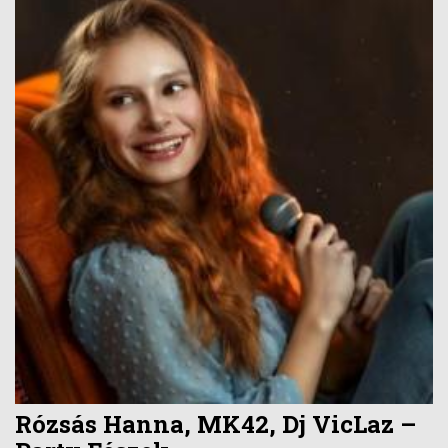
Rózsás Hanna, MK42, Dj VicLaz –