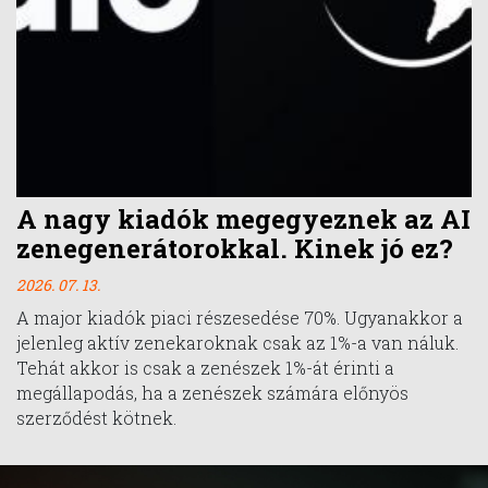
A nagy kiadók megegyeznek az AI
zenegenerátorokkal. Kinek jó ez?
2026. 07. 13.
A major kiadók piaci részesedése 70%. Ugyanakkor a
jelenleg aktív zenekaroknak csak az 1%-a van náluk.
Tehát akkor is csak a zenészek 1%-át érinti a
megállapodás, ha a zenészek számára előnyös
szerződést kötnek.