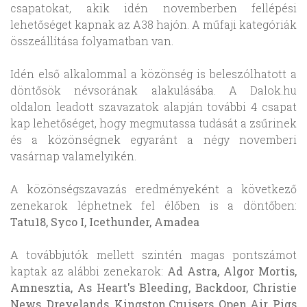
csapatokat, akik idén novemberben fellépési
lehetőséget kapnak az A38 hajón. A műfaji kategóriák
összeállítása folyamatban van.
Idén első alkalommal a közönség is beleszólhatott a
döntősök névsorának alakulásába. A Dalok.hu
oldalon leadott szavazatok alapján további 4 csapat
kap lehetőséget, hogy megmutassa tudását a zsűrinek
és a közönségnek egyaránt a négy novemberi
vasárnap valamelyikén.
A közönségszavazás eredményeként a következő
zenekarok léphetnek fel élőben is a döntőben:
Tatu18, Syco I, Icethunder, Amadea
A továbbjutók mellett szintén magas pontszámot
kaptak az alábbi zenekarok:
Ad Astra, Algor Mortis,
Amnesztia, As Heart's Bleeding, Backdoor, Christie
News, Dreyelands, Kingston Cruisers, Open Air, Pigs