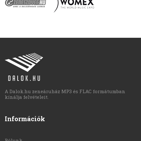
A Dalok.hu zeneáruház MP3 és FLAC formátumban
kínálja felvételeit.
Információk
Rólunk