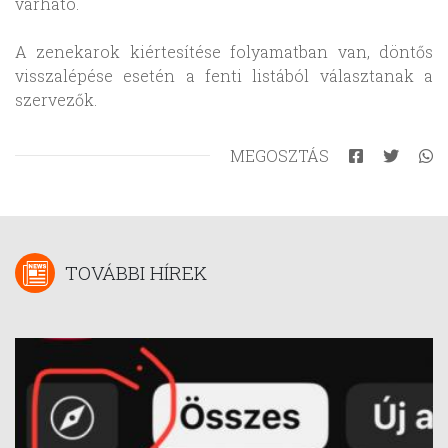
várható.
A zenekarok kiértesítése folyamatban van, döntős
visszalépése esetén a fenti listából választanak a
szervezők.
MEGOSZTÁS
TOVÁBBI HÍREK