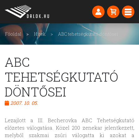
Főoldal
Hírek
ABC tehetségkutató döntősei
ABC
TEHETSÉGKUTATÓ
DÖNTŐSEI
2007. 10. 05.
Lezajlott a III. Becherovka ABC Tehetségkutató
előzetes válogatása. Közel 200 zenekar jelentkezett,
melyből szakmai zsűri válogatta ki azokat a