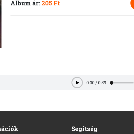
Album ár:
205 Ft
0:00
/
0:59
Play
mációk
Segítség