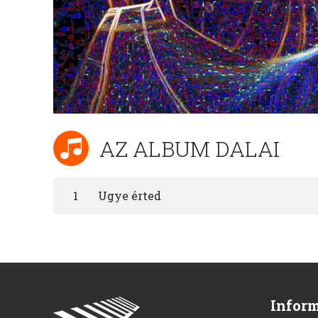
AZ ALBUM DALAI
1
Ugye érted
Infor