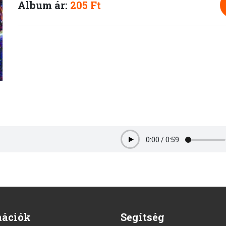
Album ár:
205 Ft
0:00
/
0:59
Play
mációk
Segítség