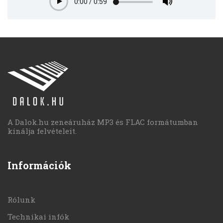
0:00
/
0:59
Play
A Dalok.hu zeneáruház MP3 és FLAC formátumban
kínálja felvételeit.
Információk
Rólunk
Technikai infók