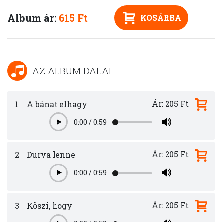
Album ár:
615 Ft
KOSÁRBA
AZ ALBUM DALAI
Ár: 205 Ft
1
A bánat elhagy
0:00
/
0:59
Play
Ár: 205 Ft
2
Durva lenne
0:00
/
0:59
Play
Ár: 205 Ft
3
Köszi, hogy