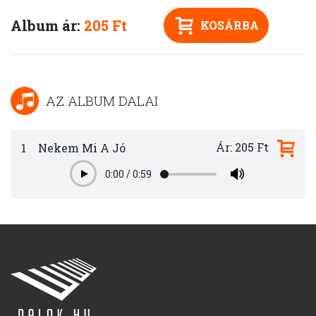
Album ár:
205 Ft
KOSÁRBA
AZ ALBUM DALAI
Ár: 205 Ft
1
Nekem Mi A Jó
0:00
/
0:59
Play