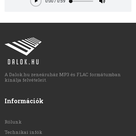
0:00
/
0:59
Play
A Dalok.hu zeneáruház MP3 és FLAC formátumban
kínálja felvételeit.
Információk
Rólunk
Technikai infók