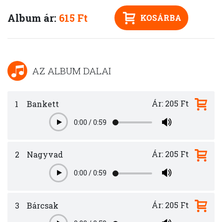
Album ár:
615 Ft
KOSÁRBA
AZ ALBUM DALAI
Ár: 205 Ft
1
Bankett
0:00
/
0:59
Play
Ár: 205 Ft
2
Nagyvad
0:00
/
0:59
Play
Ár: 205 Ft
3
Bárcsak