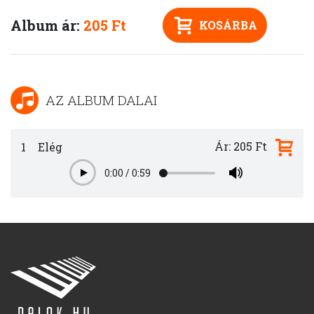
Album ár:
205 Ft
KOSÁRBA
AZ ALBUM DALAI
Ár: 205 Ft
1
Elég
0:00
/
0:59
Play