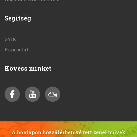
Segítség
GYIK
Kapcsolat
Kövess minket
A honlapon hozzáférhetővé tett zenei művek