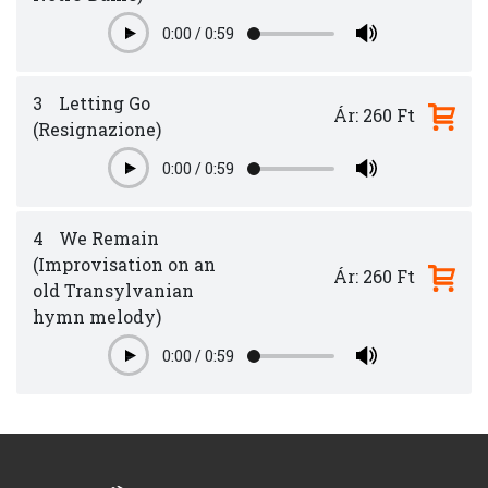
0:00
/
0:59
Play
3
Letting Go
Ár: 260 Ft
(Resignazione)
0:00
/
0:59
Play
4
We Remain
(Improvisation on an
Ár: 260 Ft
old Transylvanian
hymn melody)
0:00
/
0:59
Play