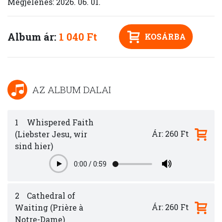
Megjelenés: 2026. 06. 01.
Album ár:
1 040 Ft
KOSÁRBA
AZ ALBUM DALAI
1
Whispered Faith
Ár: 260 Ft
(Liebster Jesu, wir
sind hier)
0:00
/
0:59
Play
2
Cathedral of
Ár: 260 Ft
Waiting (Prière à
Notre-Dame)