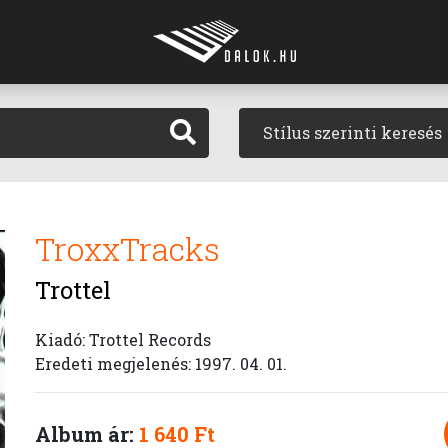
Stílus szerinti keresés
TroxxTracks
Trottel
Kiadó: Trottel Records
Eredeti megjelenés: 1997. 04. 01.
Album ár:
1 640 Ft