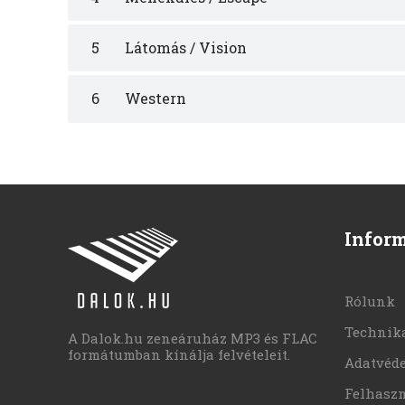
5
Látomás / Vision
6
Western
Infor
Rólunk
Technika
A Dalok.hu zeneáruház MP3 és FLAC
formátumban kínálja felvételeit.
Adatvéd
Felhaszn