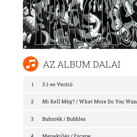
AZ ALBUM DALAI
1
3.1-es Verzió
2
Mi Kell Még? / What More Do You Wan
3
Buborék / Bubbles
4
Menekülés / Escape