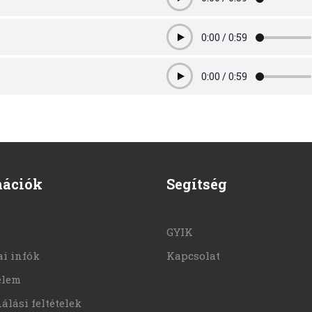
Play
0:00
/
0:59
Play
0:00
/
0:59
Play
mációk
Segítség
GYIK
i infók
Kapcsolat
elem
álási feltételek