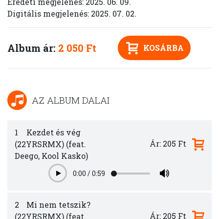
Eredeti megjelenés: 2025. 06. 09.
Digitális megjelenés: 2025. 07. 02.
Album ár:
2 050 Ft
KOSÁRBA
AZ ALBUM DALAI
1
Kezdet és vég
Ár: 205 Ft
(22YRSRMX) (feat.
Deego, Kool Kasko)
0:00
/
0:59
Play
2
Mi nem tetszik?
Ár: 205 Ft
(22YRSRMX) (feat.