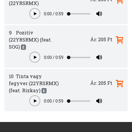
(22YRSRMX)
0:00
/
0:59
Play
9
Pozitív
Ár: 205 Ft
(22YRSRMX) (feat.
SOG)
E
0:00
/
0:59
Play
10
Tinta vagy
Ár: 205 Ft
fegyver (22YRSRMX)
(feat. Rizkay)
E
0:00
/
0:59
Play