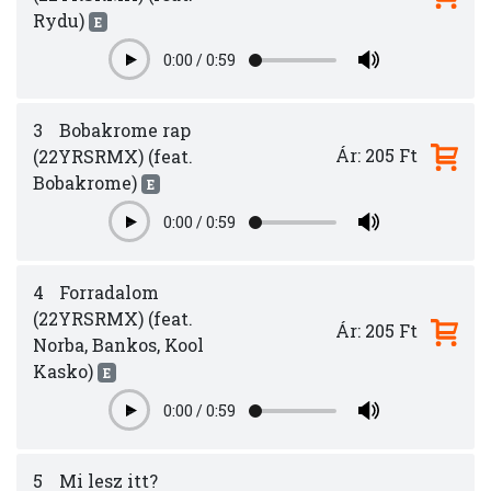
Rydu)
E
0:00
/
0:59
Play
3
Bobakrome rap
Ár: 205 Ft
(22YRSRMX) (feat.
Bobakrome)
E
0:00
/
0:59
Play
4
Forradalom
(22YRSRMX) (feat.
Ár: 205 Ft
Norba, Bankos, Kool
Kasko)
E
0:00
/
0:59
Play
5
Mi lesz itt?