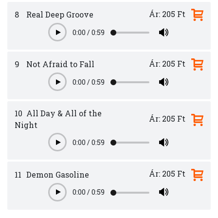
Ár: 205 Ft
8
Real Deep Groove
0:00
/
0:59
Play
Ár: 205 Ft
9
Not Afraid to Fall
0:00
/
0:59
Play
10
All Day & All of the
Ár: 205 Ft
Night
0:00
/
0:59
Play
Ár: 205 Ft
11
Demon Gasoline
0:00
/
0:59
Play