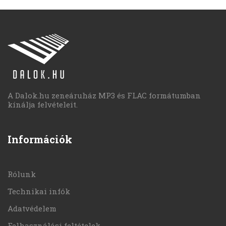
A Dalok.hu zeneáruház MP3 és FLAC formátumban
kínálja felvételeit.
Információk
Rólunk
Technikai infók
Adatvédelem
Felhasználási feltételek