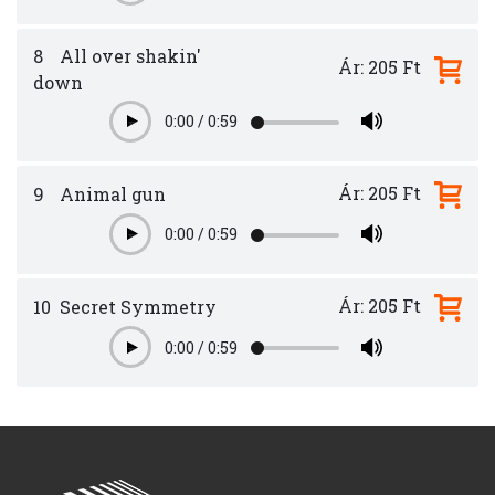
8
All over shakin'
Ár: 205 Ft
down
0:00
/
0:59
Play
Ár: 205 Ft
9
Animal gun
0:00
/
0:59
Play
Ár: 205 Ft
10
Secret Symmetry
0:00
/
0:59
Play