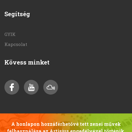
Segítség
GYIK
Kapcsolat
Kövess minket
A honlapon hozzáférhetővé tett zenei művek
felhasználása az Artisjus engedélyével történik.