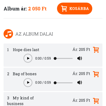
Album ár:
2 050 Ft
KOSÁRBA
AZ ALBUM DALAI
Ár: 205 Ft
1
Hope dies last
0:00
/
0:59
Play
Ár: 205 Ft
2
Bag of bones
0:00
/
0:59
Play
3
My kind of
Ár: 205 Ft
business