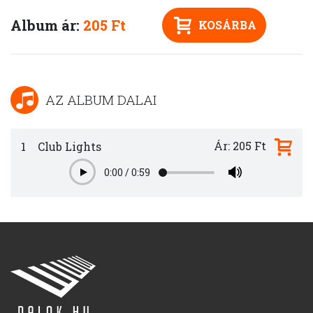
Album ár:
205 Ft
KOSÁRBA
AZ ALBUM DALAI
Ár: 205 Ft
1
Club Lights
0:00
/
0:59
Play