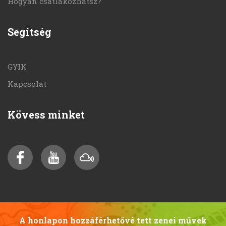
Hogyan csatlakozhatsz?
Segítség
GYIK
Kapcsolat
Kövess minket
A honlapon hozzáférhetővé tett zenei művek