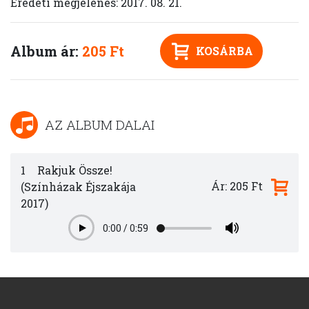
Eredeti megjelenés: 2017. 08. 21.
Album ár:
205 Ft
KOSÁRBA
AZ ALBUM DALAI
1
Rakjuk Össze!
Ár: 205 Ft
(Színházak Éjszakája
2017)
0:00
/
0:59
Play