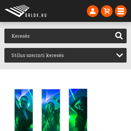
Stílus szerinti keresés