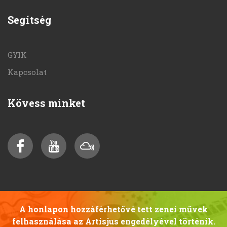
Segítség
GYIK
Kapcsolat
Kövess minket
A honlapon hozzáférhetővé tett zenei művek
felhasználása az Artisjus engedélyével történik.