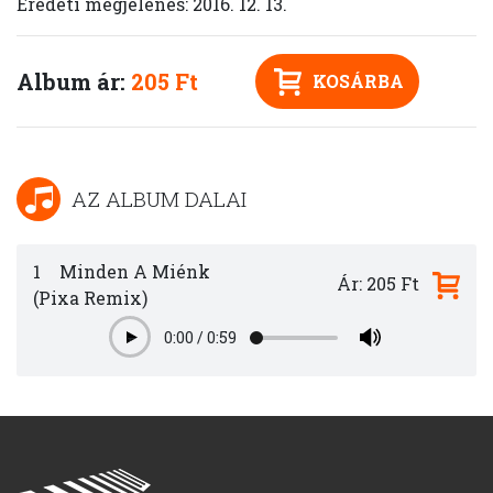
Eredeti megjelenés: 2016. 12. 13.
Album ár:
205 Ft
KOSÁRBA
AZ ALBUM DALAI
1
Minden A Miénk
Ár: 205 Ft
(Pixa Remix)
0:00
/
0:59
Play