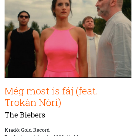
Még most is fáj (feat.
Trokán Nóri)
The Biebers
Kiadó: Gold Record