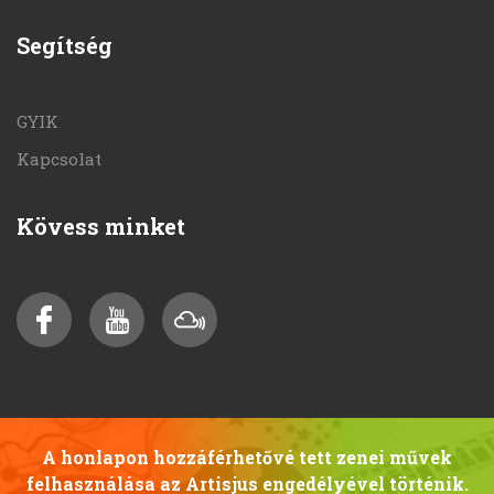
Segítség
GYIK
Kapcsolat
Kövess minket
A honlapon hozzáférhetővé tett zenei művek
felhasználása az Artisjus engedélyével történik.