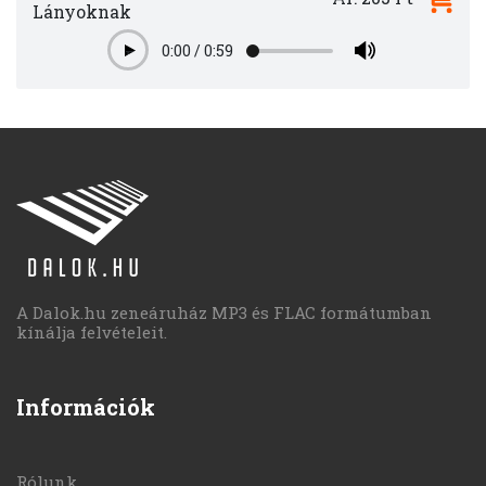
Lányoknak
0:00
/
0:59
Play
A Dalok.hu zeneáruház MP3 és FLAC formátumban
kínálja felvételeit.
Információk
Rólunk