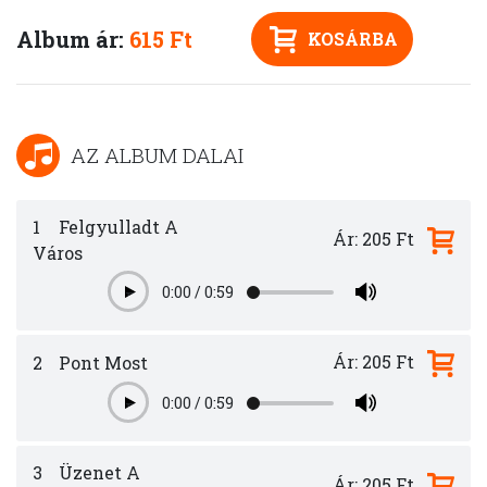
Album ár:
615 Ft
KOSÁRBA
AZ ALBUM DALAI
1
Felgyulladt A
Ár: 205 Ft
Város
0:00
/
0:59
Play
Ár: 205 Ft
2
Pont Most
0:00
/
0:59
Play
3
Üzenet A
Ár: 205 Ft