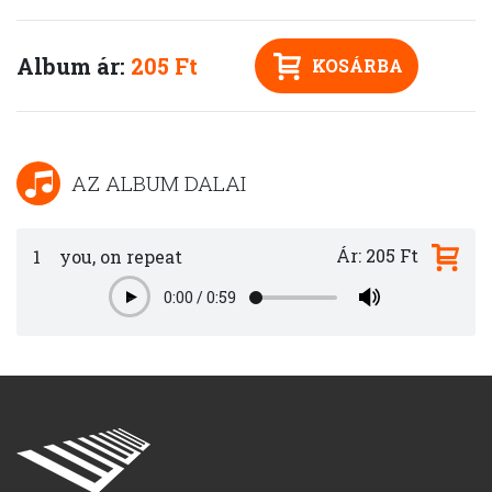
Album ár:
205 Ft
KOSÁRBA
AZ ALBUM DALAI
Ár: 205 Ft
1
you, on repeat
0:00
/
0:59
Play