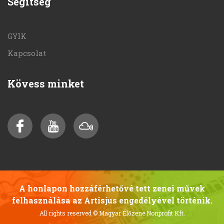
Segítség
GYIK
Kapcsolat
Kövess minket
A honlapon hozzáférhetővé tett zenei művek
felhasználása az Artisjus engedélyével történik.
All rights reserved
© Magyar Élőzene Nonprofit Kft.