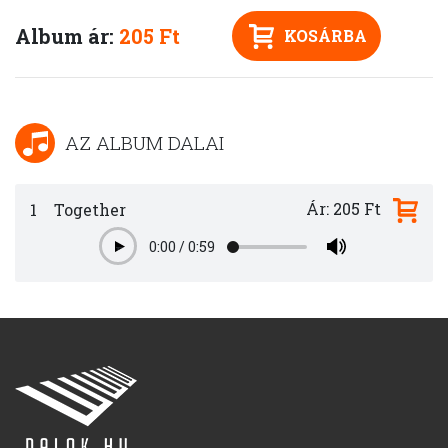
Album ár:
205 Ft
KOSÁRBA
AZ ALBUM DALAI
Ár: 205 Ft
1
Together
0:00
/
0:59
Play