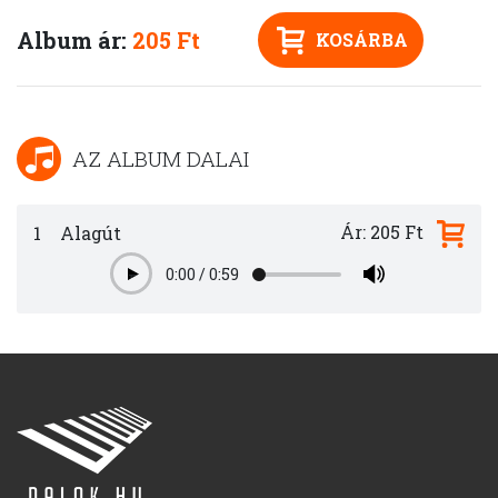
Album ár:
205 Ft
KOSÁRBA
AZ ALBUM DALAI
Ár: 205 Ft
1
Alagút
0:00
/
0:59
Play