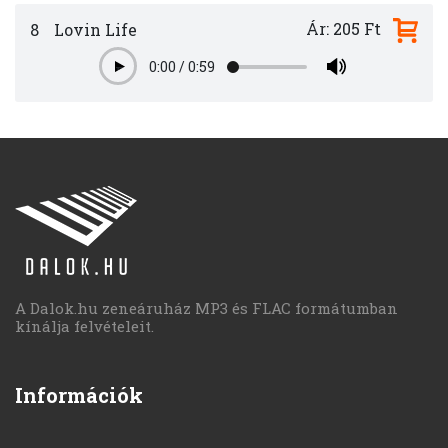
Ár: 205 Ft
8
Lovin Life
0:00
/
0:59
Play
A Dalok.hu zeneáruház MP3 és FLAC formátumban
kínálja felvételeit.
Információk