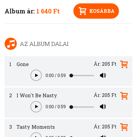
Album ár:
1 640 Ft
KOSÁRBA
AZ ALBUM DALAI
Ár: 205 Ft
1
Gone
0:00
/
0:59
Play
Ár: 205 Ft
2
I Won't Be Nasty
0:00
/
0:59
Play
Ár: 205 Ft
3
Tasty Moments