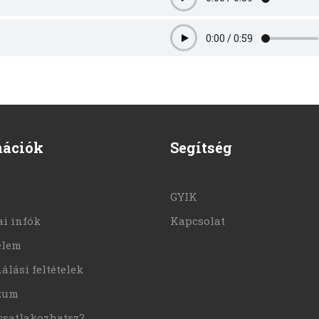
Play
0:00
/
0:59
Play
mációk
Segítség
GYIK
i infók
Kapcsolat
elem
álási feltételek
zum
csatlakozhatsz?