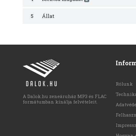
5
Állat
Infor
Rólunk
Technika
A Dalok.hu zeneáruház MP3 és FLAC
formátumban kínálja felvételeit.
Adatvéd
Felhaszn
Impress
Hogyan 