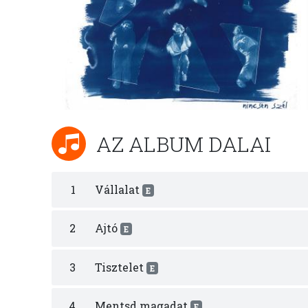
AZ ALBUM DALAI
1
Vállalat
E
2
Ajtó
E
3
Tisztelet
E
4
Mentsd magadat
E