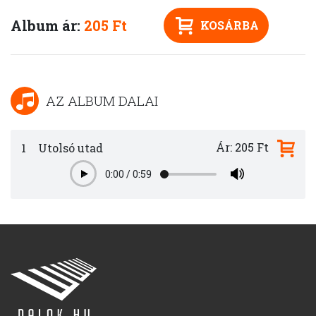
Album ár:
205 Ft
KOSÁRBA
AZ ALBUM DALAI
Ár: 205 Ft
1
Utolsó utad
0:00
/
0:59
Play