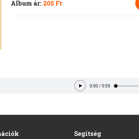
Album ár:
205 Ft
0:00
/
0:59
Play
mációk
Segítség