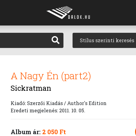
Stílus szerinti keresés
A Nagy Én (part2)
Sickratman
Kiadó: Szerzői Kiadás / Author's Edition
Eredeti megjelenés: 2011. 10. 05.
Album ár:
2 050 Ft