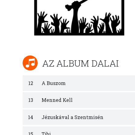
AZ ALBUM DALAI
12
A Buszom
13
Menned Kell
14
Jézuskával a Szentmisén
15
Tibi