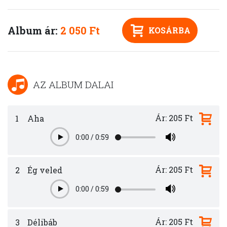
Album ár:
2 050 Ft
KOSÁRBA
AZ ALBUM DALAI
Ár: 205 Ft
1
Aha
0:00
/
0:59
Play
Ár: 205 Ft
2
Ég veled
0:00
/
0:59
Play
Ár: 205 Ft
3
Délibáb