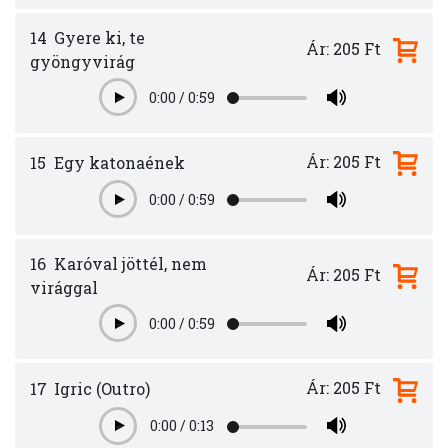
14
Gyere ki, te
Ár: 205 Ft
gyöngyvirág
0:00
/
0:59
Play
Ár: 205 Ft
15
Egy katonaének
0:00
/
0:59
Play
16
Karóval jöttél, nem
Ár: 205 Ft
virággal
0:00
/
0:59
Play
Ár: 205 Ft
17
Igric (Outro)
0:00
/
0:13
Play