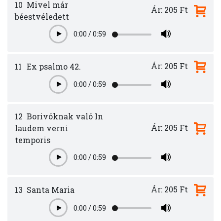
10
Mivel már
Ár: 205 Ft
béestvéledett
0:00
/
0:59
Play
Ár: 205 Ft
11
Ex psalmo 42.
0:00
/
0:59
Play
12
Borivóknak való In
Ár: 205 Ft
laudem verni
temporis
0:00
/
0:59
Play
Ár: 205 Ft
13
Santa Maria
0:00
/
0:59
Play