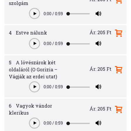
szolgám
0:00
/
0:59
Play
Ár: 205 Ft
4
Estve nálunk
0:00
/
0:59
Play
5
A lövészárok két
Ár: 205 Ft
oldaláról (O Gorizia –
Vágják az erdei utat)
0:00
/
0:59
Play
6
Vagyok vándor
Ár: 205 Ft
klerikus
0:00
/
0:59
Play