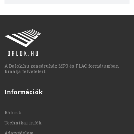
A Dalok.hu zeneáruház MP3 és FLAC formátumban
kínálja felvételeit.
Információk
Rólunk
Technikai infók
Adatvédelem