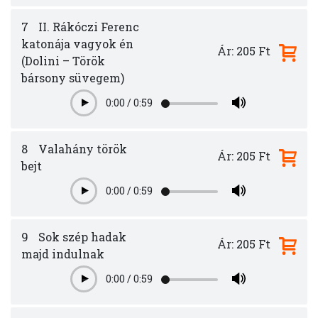
7
II. Rákóczi Ferenc
katonája vagyok én
Ár: 205 Ft
(Dolini – Török
bársony süvegem)
0:00
/
0:59
Play
8
Valahány török
Ár: 205 Ft
bejt
0:00
/
0:59
Play
9
Sok szép hadak
Ár: 205 Ft
majd indulnak
0:00
/
0:59
Play