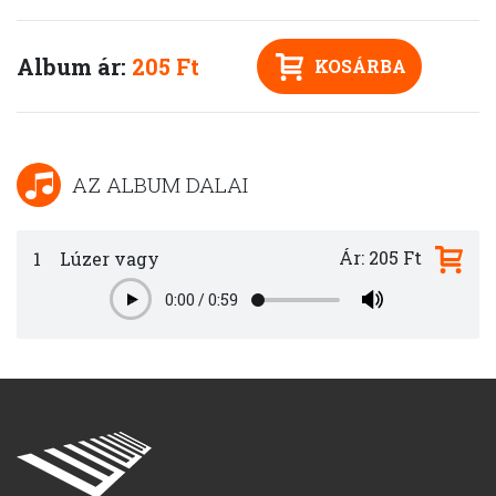
Album ár:
205 Ft
KOSÁRBA
AZ ALBUM DALAI
Ár: 205 Ft
1
Lúzer vagy
0:00
/
0:59
Play