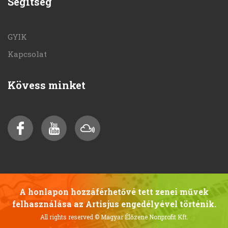
Segítség
GYIK
Kapcsolat
Kövess minket
A honlapon hozzáférhetővé tett zenei művek
felhasználása az Artisjus engedélyével történik.
All rights reserved
© Magyar Élőzene Nonprofit Kft.