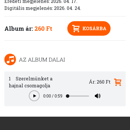
Eredeti megjelenés: 2026. 04. 17.
Digitális megjelenés: 2026. 04. 24.
Album ár:
260 Ft
KOSÁRBA
AZ ALBUM DALAI
1
Szerelmünket a
Ár: 260 Ft
hajnal csomagolja
0:00
/
0:59
Play