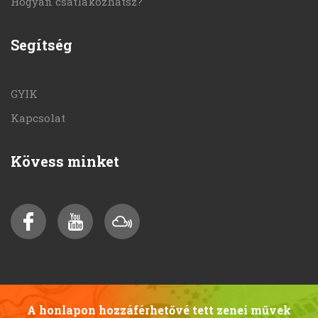
Hogyan csatlakozhatsz?
Segítség
GYIK
Kapcsolat
Kövess minket
A honlapon hozzáférhetővé tett zenei művek