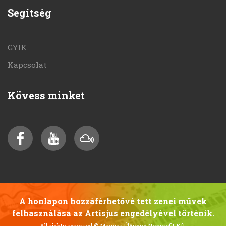
Segítség
GYIK
Kapcsolat
Kövess minket
A honlapon hozzáférhetővé tett zenei művek
felhasználása az Artisjus engedélyével történik.