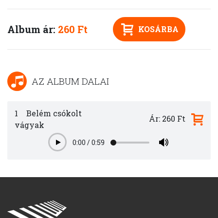
Album ár:
260 Ft
KOSÁRBA
AZ ALBUM DALAI
1
Belém csókolt
Ár: 260 Ft
vágyak
0:00
/
0:59
Play