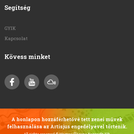
Segítség
GYIK
Kapcsolat
Kövess minket
A honlapon hozzáférhetővé tett zenei művek
felhasználása az Artisjus engedélyével történik.