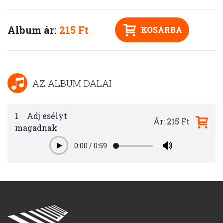
Album ár:
215 Ft
KOSÁRBA
AZ ALBUM DALAI
1
Adj esélyt
Ár: 215 Ft
magadnak
0:00
/
0:59
Play