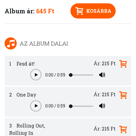
Album ár:
645 Ft
KOSÁRBA
AZ ALBUM DALAI
Ár: 215 Ft
1
Fesd át!
0:00
/
0:59
Play
Ár: 215 Ft
2
One Day
0:00
/
0:59
Play
3
Rolling Out,
Ár: 215 Ft
Rolling In