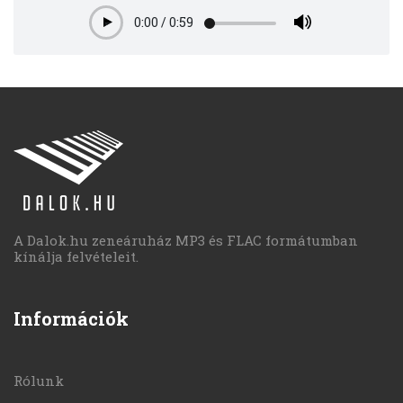
0:00
/
0:59
Play
A Dalok.hu zeneáruház MP3 és FLAC formátumban
kínálja felvételeit.
Információk
Rólunk