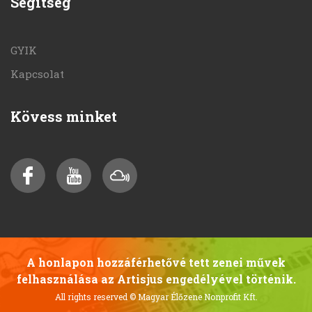
Segítség
GYIK
Kapcsolat
Kövess minket
A honlapon hozzáférhetővé tett zenei művek
felhasználása az Artisjus engedélyével történik.
All rights reserved
© Magyar Élőzene Nonprofit Kft.