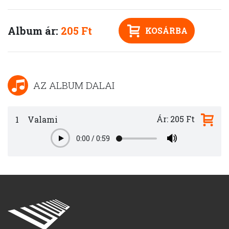
Album ár:
205 Ft
KOSÁRBA
AZ ALBUM DALAI
Ár: 205 Ft
1
Valami
0:00
/
0:59
Play