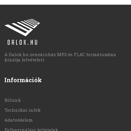
A Dalok.hu zeneáruház MP3 és FLAC formátumban
kínálja felvételeit.
Információk
Rólunk
Technikai infók
Adatvédelem
Felhasználási feltételek