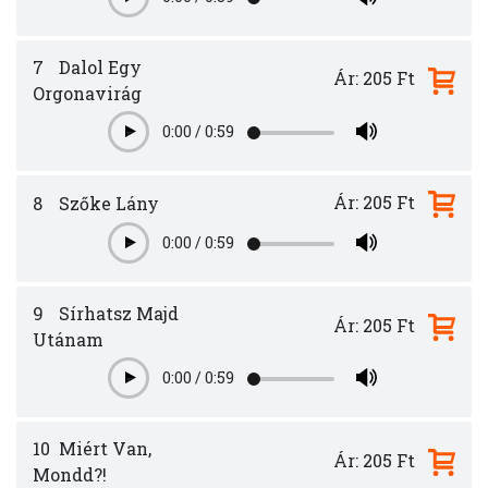
Play
7
Dalol Egy
Ár: 205 Ft
Orgonavirág
0:00
/
0:59
Play
Ár: 205 Ft
8
Szőke Lány
0:00
/
0:59
Play
9
Sírhatsz Majd
Ár: 205 Ft
Utánam
0:00
/
0:59
Play
10
Miért Van,
Ár: 205 Ft
Mondd?!