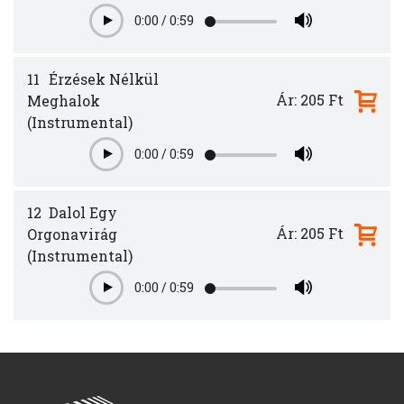
0:00
/
0:59
Play
11
Érzések Nélkül
Ár: 205 Ft
Meghalok
(Instrumental)
0:00
/
0:59
Play
12
Dalol Egy
Ár: 205 Ft
Orgonavirág
(Instrumental)
0:00
/
0:59
Play