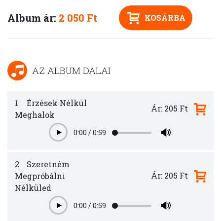
Album ár:
2 050 Ft
KOSÁRBA
AZ ALBUM DALAI
1
Érzések Nélkül
Ár: 205 Ft
Meghalok
0:00
/
0:59
Play
2
Szeretném
Ár: 205 Ft
Megpróbálni
Nélküled
0:00
/
0:59
Play