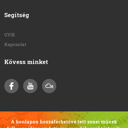
Segítség
GYIK
Kapcsolat
Kövess minket
A honlapon hozzáférhetővé tett zenei művek