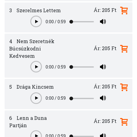
Ár: 205 Ft
3
Szerelmes Lettem
0:00
/
0:59
Play
4
Nem Szeretnék
Ár: 205 Ft
Búcsúzkodni
Kedvesem
0:00
/
0:59
Play
Ár: 205 Ft
5
Drága Kincsem
0:00
/
0:59
Play
6
Lenn a Duna
Ár: 205 Ft
Partján
0:00
/
0:59