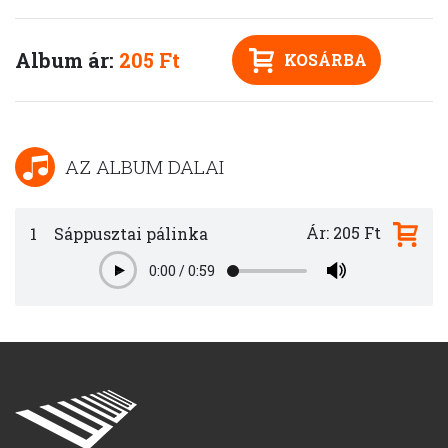
Album ár:
205 Ft
KOSÁRBA
AZ ALBUM DALAI
Ár: 205 Ft
1
Sáppusztai pálinka
0:00
/
0:59
Play