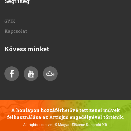
Segítség
GYIK
Kapcsolat
Kövess minket
A honlapon hozzáférhetővé tett zenei művek
felhasználása az Artisjus engedélyével történik.
All rights reserved
© Magyar Élőzene Nonprofit Kft.