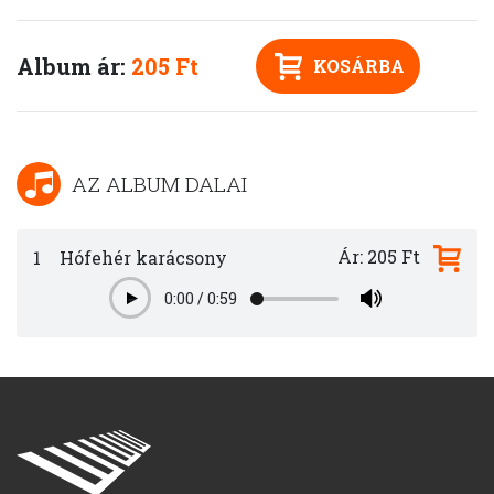
Album ár:
205 Ft
KOSÁRBA
AZ ALBUM DALAI
Ár: 205 Ft
1
Hófehér karácsony
0:00
/
0:59
Play