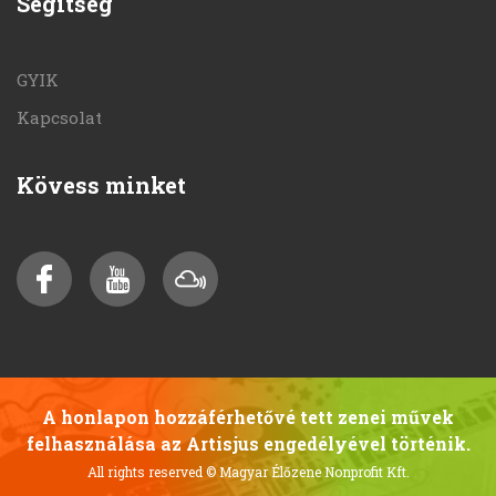
Segítség
GYIK
Kapcsolat
Kövess minket
A honlapon hozzáférhetővé tett zenei művek
felhasználása az Artisjus engedélyével történik.
All rights reserved
© Magyar Élőzene Nonprofit Kft.