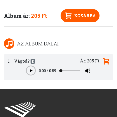
Album ár:
205 Ft
KOSÁRBA
AZ ALBUM DALAI
Ár: 205 Ft
1
Vágod?
E
0:00
/
0:59
Play