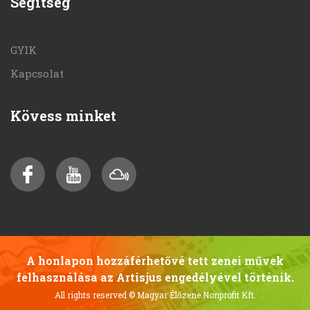
Segítség
GYIK
Kapcsolat
Kövess minket
A honlapon hozzáférhetővé tett zenei művek
felhasználása az Artisjus engedélyével történik.
All rights reserved
© Magyar Élőzene Nonprofit Kft.