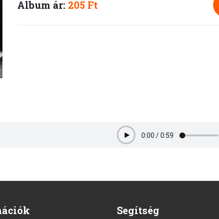
Album ár:
205 Ft
0:00
/
0:59
Play
mációk
Segítség