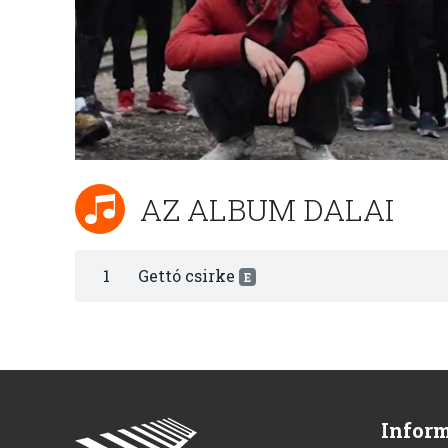
AZ ALBUM DALAI
1
Gettó csirke
E
Infor