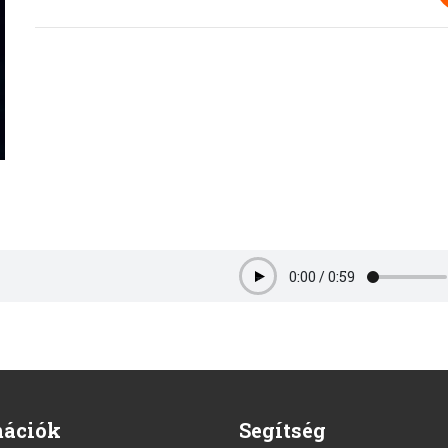
0:00
/
0:59
Play
mációk
Segítség