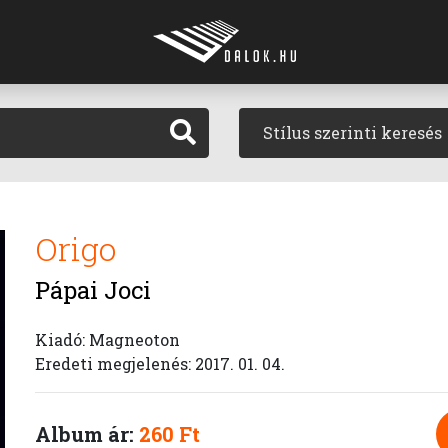
Stílus szerinti keresés
Origo
Pápai Joci
Kiadó: Magneoton
Eredeti megjelenés: 2017. 01. 04.
Album ár:
260 Ft