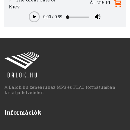
Ár: 215 Ft
Kiev
0:00
/
0:59
Play
A Dalok.hu zeneáruház MP3 és FLAC formátumban
kínálja felvételeit.
Információk