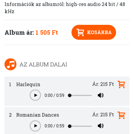
Információk az albumról: high-res audio 24 bit / 48
kHz
Album ár:
1 505 Ft
KOSÁRBA
AZ ALBUM DALAI
Ár: 215 Ft
1
Harlequin
0:00
/
0:59
Play
Ár: 215 Ft
2
Romanian Dances
0:00
/
0:59
Play