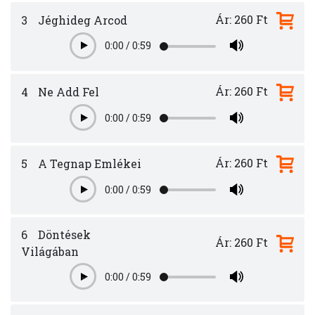
Ár: 260 Ft
3
Jéghideg Arcod
0:00
/
0:59
Play
Ár: 260 Ft
4
Ne Add Fel
0:00
/
0:59
Play
Ár: 260 Ft
5
A Tegnap Emlékei
0:00
/
0:59
Play
6
Döntések
Ár: 260 Ft
Világában
0:00
/
0:59
Play