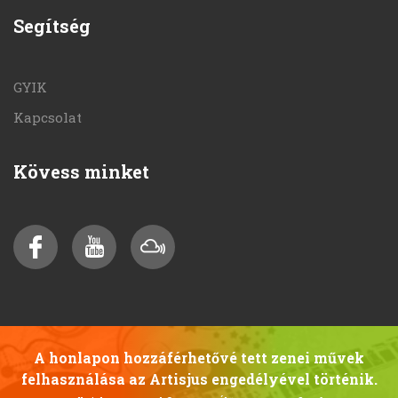
Segítség
GYIK
Kapcsolat
Kövess minket
A honlapon hozzáférhetővé tett zenei művek
felhasználása az Artisjus engedélyével történik.