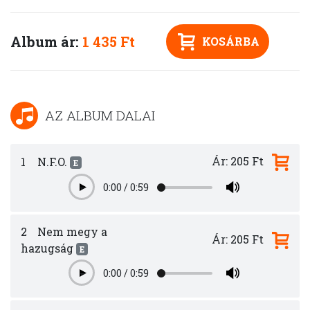
Album ár:
1 435 Ft
KOSÁRBA
AZ ALBUM DALAI
Ár: 205 Ft
1
N.F.O.
E
0:00
/
0:59
Play
2
Nem megy a
Ár: 205 Ft
hazugság
E
0:00
/
0:59
Play