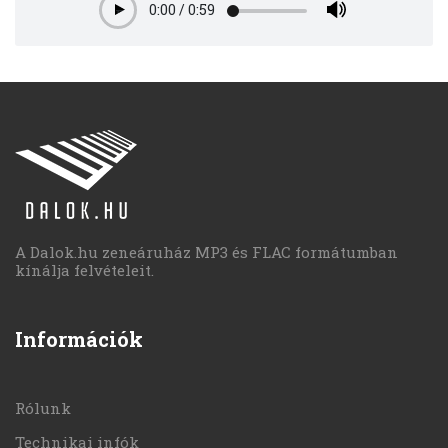
0:00
/
0:59
Play
A Dalok.hu zeneáruház MP3 és FLAC formátumban
kínálja felvételeit.
Információk
Rólunk
Technikai infók