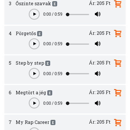
Ár: 205 Ft
3
Őszinte szavak
E
0:00
/
0:59
Play
Ár: 205 Ft
4
Pörgetős
E
0:00
/
0:59
Play
Ár: 205 Ft
5
Step by step
E
0:00
/
0:59
Play
Ár: 205 Ft
6
Megtört a jég
E
0:00
/
0:59
Play
Ár: 205 Ft
7
My Rap Career
E