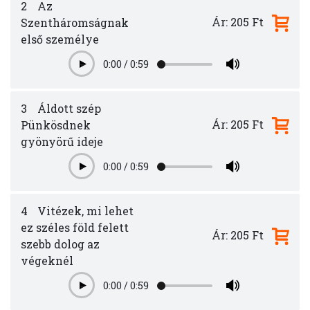
2
Az
Ár: 205 Ft
Szentháromságnak
első személye
0:00
/
0:59
Play
3
Áldott szép
Ár: 205 Ft
Pünkösdnek
gyönyörű ideje
0:00
/
0:59
Play
4
Vitézek, mi lehet
ez széles föld felett
Ár: 205 Ft
szebb dolog az
végeknél
0:00
/
0:59
Play