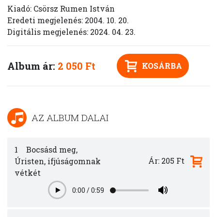
Kiadó: Csörsz Rumen István
Eredeti megjelenés: 2004. 10. 20.
Digitális megjelenés: 2024. 04. 23.
Album ár:
2 050 Ft
KOSÁRBA
AZ ALBUM DALAI
1
Bocsásd meg,
Ár: 205 Ft
Úristen, ifjúságomnak
vétkét
0:00
/
0:59
Play