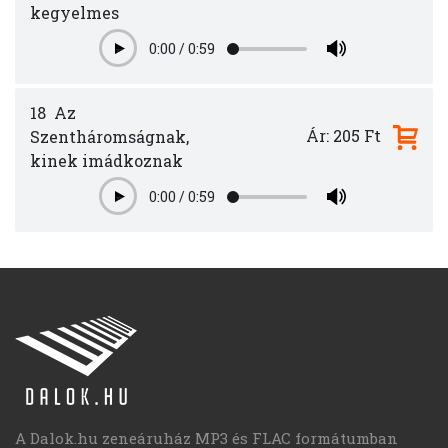
kegyelmes
0:00
/
0:59
Play
18
Az
Ár: 205 Ft
Szentháromságnak,
kinek imádkoznak
0:00
/
0:59
Play
A Dalok.hu zeneáruház MP3 és FLAC formátumban