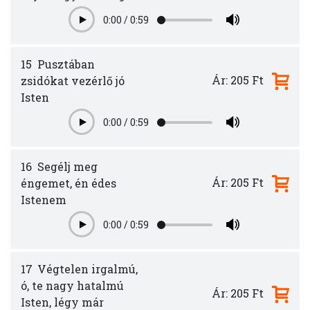
0:00
/
0:59
Play
15
Pusztában
Ár: 205 Ft
zsidókat vezérlő jó
Isten
0:00
/
0:59
Play
16
Segélj meg
Ár: 205 Ft
éngemet, én édes
Istenem
0:00
/
0:59
Play
17
Végtelen irgalmú,
ó, te nagy hatalmú
Ár: 205 Ft
Isten, légy már