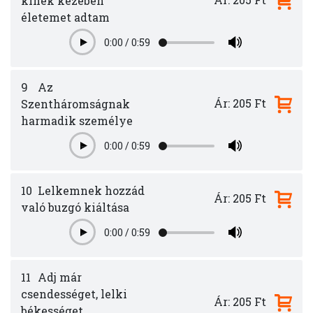
kinek kezében
életemet adtam
0:00
/
0:59
Play
9
Az
Ár: 205 Ft
Szentháromságnak
harmadik személye
0:00
/
0:59
Play
10
Lelkemnek hozzád
Ár: 205 Ft
való buzgó kiáltása
0:00
/
0:59
Play
11
Adj már
csendességet, lelki
Ár: 205 Ft
békességet,