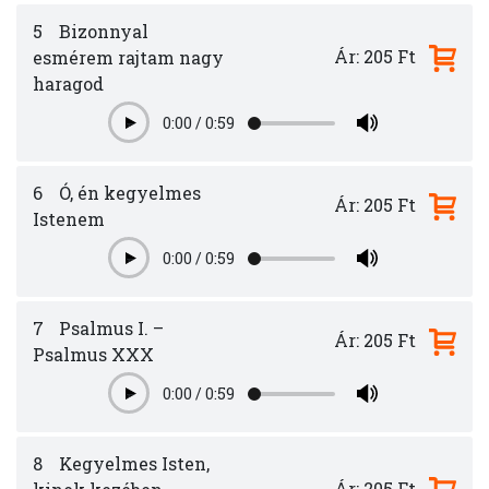
5
Bizonnyal
Ár: 205 Ft
esmérem rajtam nagy
haragod
0:00
/
0:59
Play
6
Ó, én kegyelmes
Ár: 205 Ft
Istenem
0:00
/
0:59
Play
7
Psalmus I. –
Ár: 205 Ft
Psalmus XXX
0:00
/
0:59
Play
8
Kegyelmes Isten,
Ár: 205 Ft