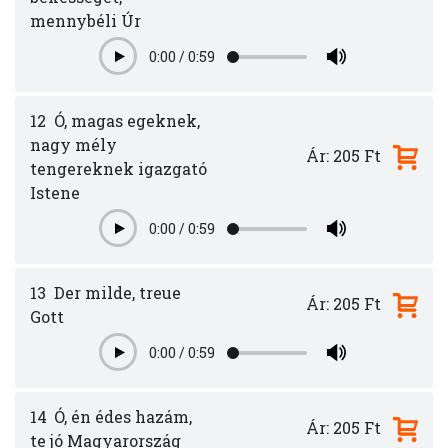
mennybéli Úr
0:00
/
0:59
Play
12
Ó, magas egeknek,
nagy mély
Ár: 205 Ft
tengereknek igazgató
Istene
0:00
/
0:59
Play
13
Der milde, treue
Ár: 205 Ft
Gott
0:00
/
0:59
Play
14
Ó, én édes hazám,
Ár: 205 Ft
te jó Magyarország