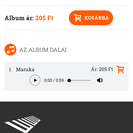
Album ár:
205 Ft
KOSÁRBA
AZ ALBUM DALAI
Ár: 205 Ft
1
Maruka
0:00
/
0:59
Play