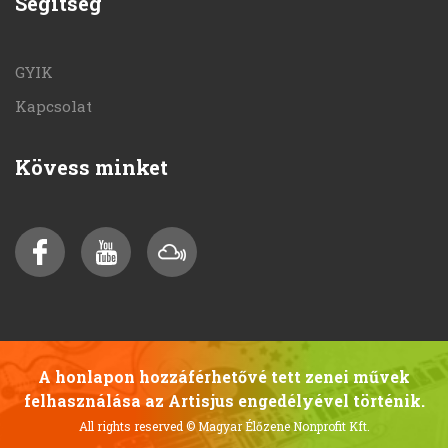
Segítség
GYIK
Kapcsolat
Kövess minket
A honlapon hozzáférhetővé tett zenei művek
felhasználása az Artisjus engedélyével történik.
All rights reserved
© Magyar Élőzene Nonprofit Kft.