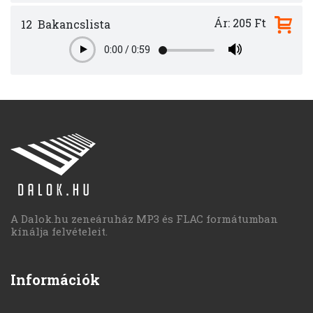
Ár: 205 Ft
12
Bakancslista
0:00
/
0:59
Play
A Dalok.hu zeneáruház MP3 és FLAC formátumban
kínálja felvételeit.
Információk