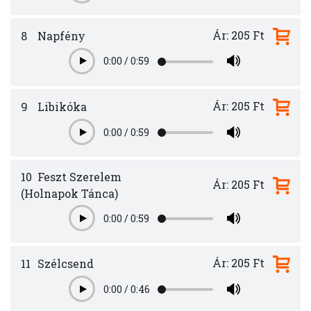
Ár: 205 Ft
8
Napfény
0:00
/
0:59
Play
Ár: 205 Ft
9
Libikóka
0:00
/
0:59
Play
10
Feszt Szerelem
Ár: 205 Ft
(Holnapok Tánca)
0:00
/
0:59
Play
Ár: 205 Ft
11
Szélcsend
0:00
/
0:46
Play