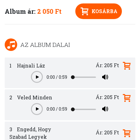
Album ár:
2 050 Ft
KOSÁRBA
AZ ALBUM DALAI
Ár: 205 Ft
1
Hajnali Láz
0:00
/
0:59
Play
Ár: 205 Ft
2
Veled Minden
0:00
/
0:59
Play
3
Engedd, Hogy
Ár: 205 Ft
Szabad Legyek