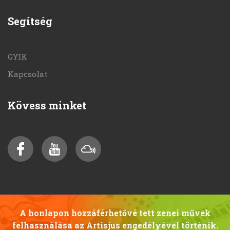
Segítség
GYIK
Kapcsolat
Kövess minket
A honlapon hozzáférhetővé tett zenei művek
felhasználása az Artisjus engedélyével történik.