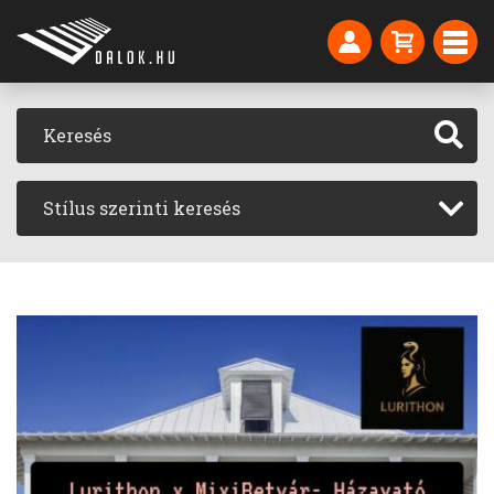
Stílus szerinti keresés