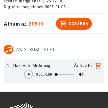
Eredeti megjelenés: 2025. 12. 01.
Digitális megjelenés: 2026. 01. 08.
Album ár:
205 Ft
KOSÁRBA
AZ ALBUM DALAI
Ár: 205 Ft
1
Házavató Mulatság
0:00
/
0:59
Play