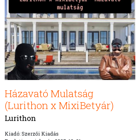
Házavató Mulatság
(Lurithon x MixiBetyár)
Lurithon
Kiadó: Szerzői Kiadás